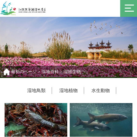
最初のページ
>
湿地百科
>
湿地生物
湿地鳥類
湿地植物
水生動物