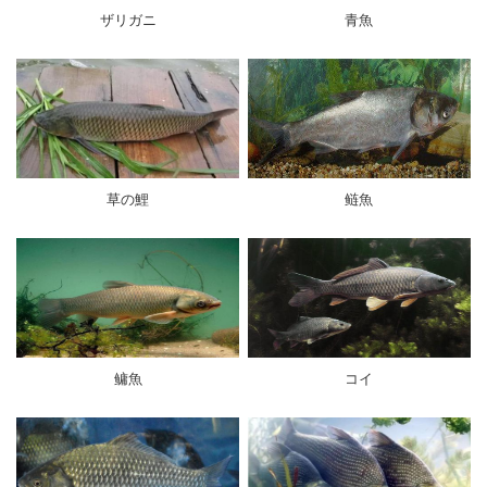
ザリガニ
青魚
草の鯉
鲢魚
鳙魚
コイ