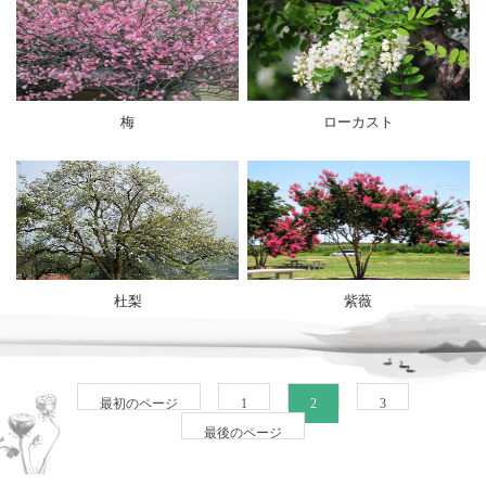
梅
ローカスト
杜梨
紫薇
最初のページ
1
2
3
最後のページ