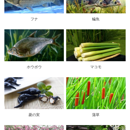
フナ
鳊魚
ホウボウ
マコモ
菱の実
蒲草