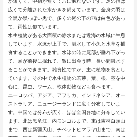
が短くて、中指
が
短
くて
爪に触れないです。足の指は
広くて分離された水かきを備えています。
全身の
羽は
全黒か黒っぽい黒で、多くの尾の下
の
羽
は
白色があっ
て、両性は似ています。
水生植物がある大面積の静水または近海の水域に生息
しています。水泳が上手で、潜水して小魚と水草を捕
食することができます。水泳の時に尾部が垂れ下がっ
て、頭が前後に揺れて、敵
に出会う時、
長い間潜水す
ることができます。雑食性ですが、主に植物を食とし
ています。その中で水生植物の若芽、葉、根、茎を中
心に、昆虫、ワーム、軟体動物なども食べます。
ユーロッパ、アジア
、アフリカ、インドネシア、オー
ストラリア、ニュージーランドに広く分布していま
す。中国では分布が広く、ほぼ全国各地に分布してい
ます。北は黒竜江、内モンゴル
まで
、東は吉林白頭山
まで
、西は新疆天山、チベットヒマラヤ山
まで
、南は