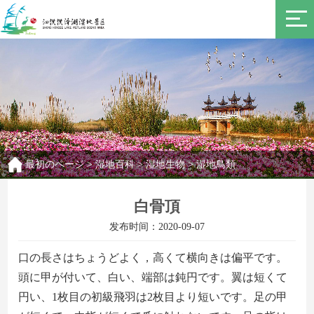
最初のページ
>
湿地百科
>
湿地生物
>
湿地鳥類
白骨頂
发布时间：2020-09-07
口の長さはちょうどよく，高くて横向きは偏平で
す
。
頭
に
甲
が付いて
、
白い
、端部は鈍円です。翼
は
短
くて
円
い
、
1枚目の初級飛羽は2枚目より短いです。足の甲