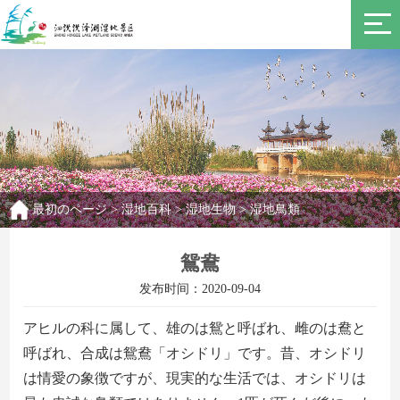
最初のページ
>
湿地百科
>
湿地生物
>
湿地鳥類
鴛鴦
发布时间：2020-09-04
アヒルの科に属して、
雄
のは
鴛
と
呼ばれ
、雌のは鴦
と
呼ばれ
、
合成は
鴛鴦
「
オシドリ
」です。昔、
オシドリ
は情愛
の象徴
ですが、
現実的な生活で
は
、オシドリは