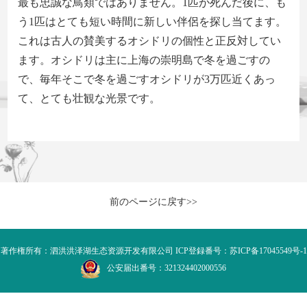
最も忠誠な鳥類ではありません
。
1匹が死んだ後に、
も
う
1匹はとても短い時間に新しい伴侶を探し当て
ます。
これは
古人の賛美するオシドリの個性と正反対して
い
ます。
オシドリは主に上海の崇明島で冬を過ごすの
で、
毎年そこで
冬を過ごすオシドリが
3万匹近くあ
っ
て、
とても壮観な光景で
す
。
前のページに戻す>>
著作権所有：泗洪洪泽湖生态资源开发有限公司 ICP登録番号：苏ICP备17045549号-1
公安届出番号：321324402000556