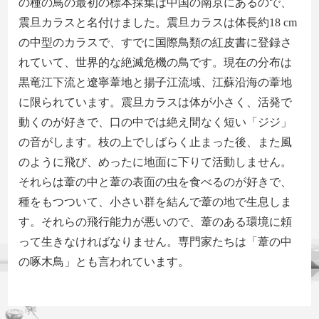
の種の鳥の最初の標本採集は中国の南京にある
ので、
震旦カラス
と名付けました
。震旦カラスは体長約
18 cm
の中型のカラスで、すでに国際鳥類の紅皮書に登録さ
れていて、世界的な絶滅危機の鳥です。現在の分布は
黒竜江下流と遼寧葦地と揚子江流域、江蘇沿海の葦地
に限られています。震旦
カラス
は体が小さく、活発で
動
くのが好きで
、口の中では絶え間なく短い「
ジジ
」
の音がします。枝の上でしばらく止まった後、また風
のように飛び、めったに地面に下りて活動しません。
それらは葦の中と葦の表面の虫を食べるのが好きで、
種をもつついて、小さい群を結んで葦の地で生息しま
す。
それらの
飛行能力が悪いので、葦
のある
環境に頼
って生きなければな
りません
。専門家たちは「葦の中
の
啄木鳥
」とも言われてい
ます
。